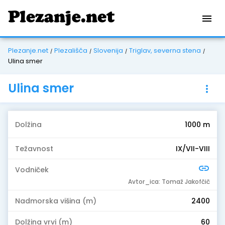
menu
Plezanje.net
Plezališča
Slovenija
Triglav, severna stena
/
/
/
/
Ulina smer
Ulina smer
more_vert
Dolžina
1000 m
Težavnost
IX/VII-VIII
link
Vodniček
Avtor_ica: Tomaž Jakofčič
Nadmorska višina (m)
2400
Dolžina vrvi (m)
60