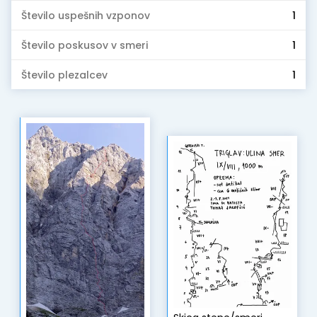
Število uspešnih vzponov
1
Število poskusov v smeri
1
Število plezalcev
1