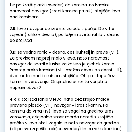
1.R: po krajši platki (sveder) do kamina. Po kaminu
naravnost navzgor (sredi kamina prusik), stojišče levo
nad kaminom.
2.R: levo navzgor do izrazite zajede s počjo. Do vrha
zajede (rahlo v desno), po lažjem svetu rahlo v desno
do stojišča.
3.R: še vedno rahlo v desno, čez buhtelj in previs (V+).
Za previsom najprej malo v levo, nato naravnost
navzgor do izrazite luske, za katero je globok kamin.
Prestop preko kamina (VI-, možen obvoz po desni - III),
dva metra nad kaminom stojišče. Ob prestopu čez
kamin ni varovanja. Originalna smer tu verjetno
napravi obvoz?
4.R: s stojišča rahlo v levo, nato čez krajšo malce
previsno ploščo (VI-) navzgor v izrazit kamin. Po
kaminu do vrha (IV), levo za vogal na gredino. Brez
varovanja, originalna smer morda naredi s stojišča
prečko v levo okoli vogala in nato navzgor do gredine
(ali pa sva zgrešila kakšen sveder/klin na vrhu kamina).