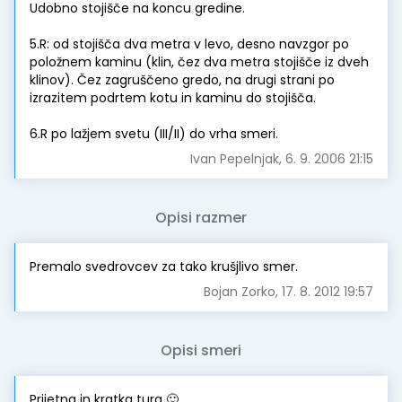
Udobno stojišče na koncu gredine.
5.R: od stojišča dva metra v levo, desno navzgor po
položnem kaminu (klin, čez dva metra stojišče iz dveh
klinov). Čez zagruščeno gredo, na drugi strani po
izrazitem podrtem kotu in kaminu do stojišča.
6.R po lažjem svetu (III/II) do vrha smeri.
Ivan Pepelnjak, 6. 9. 2006 21:15
Opisi razmer
Premalo svedrovcev za tako krušjlivo smer.
Bojan Zorko, 17. 8. 2012 19:57
Opisi smeri
Prijetna in kratka tura 🙂