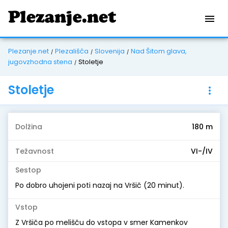
menu
Plezanje.net
Plezališča
Slovenija
Nad Šitom glava,
/
/
/
jugovzhodna stena
Stoletje
/
Stoletje
more_vert
Dolžina
180 m
Težavnost
VI-/IV
Sestop
Po dobro uhojeni poti nazaj na Vršič (20 minut).
Vstop
Z Vršiča po melišču do vstopa v smer Kamenkov