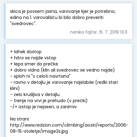
skica je povsem jasna, varovanje kjer je potrebno,
edino na 1. varovališču bi bilo dobro preveriti
"svedrovec".
nanika fajfar, 15. 7. 2019 13:11
+ lahek dostop
+ hitro se najde vstop
+ lepa smer do prečke
+ dobro vidna (klin ali svedrovec se vedno najde)
- sploh ni "v celoti navrtana"
- ravno v detajlu je varovanje najslabše (redki stari
klini)
- zelo krušljiva v detajlu
- trenje na vrvi je prehudo (v prečki)
-/+ izstop je nejasen, a zanimiv
Na strani:
http://www.redzion.com/climbing/aoziri/reports/2006-
08-15-stoletje/image2s.jpg