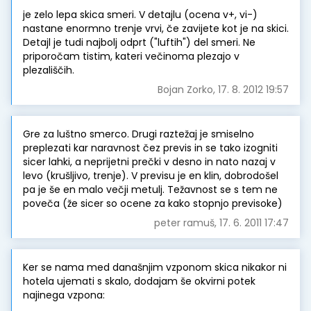
je zelo lepa skica smeri. V detajlu (ocena v+, vi-)
nastane enormno trenje vrvi, če zavijete kot je na skici.
Detajl je tudi najbolj odprt ("luftih") del smeri. Ne
priporočam tistim, kateri večinoma plezajo v
plezališčih.
Bojan Zorko, 17. 8. 2012 19:57
Gre za luštno smerco. Drugi raztežaj je smiselno
preplezati kar naravnost čez previs in se tako izogniti
sicer lahki, a neprijetni prečki v desno in nato nazaj v
levo (krušljivo, trenje). V previsu je en klin, dobrodošel
pa je še en malo večji metulj. Težavnost se s tem ne
poveča (že sicer so ocene za kako stopnjo previsoke)
peter ramuš, 17. 6. 2011 17:47
Ker se nama med današnjim vzponom skica nikakor ni
hotela ujemati s skalo, dodajam še okvirni potek
najinega vzpona: